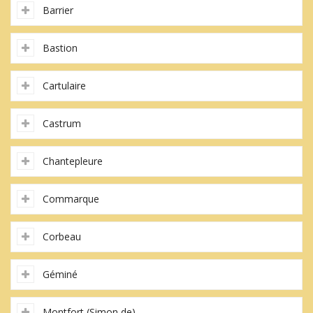
Barrier
Bastion
Cartulaire
Castrum
Chantepleure
Commarque
Corbeau
Géminé
Montfort (Simon de)